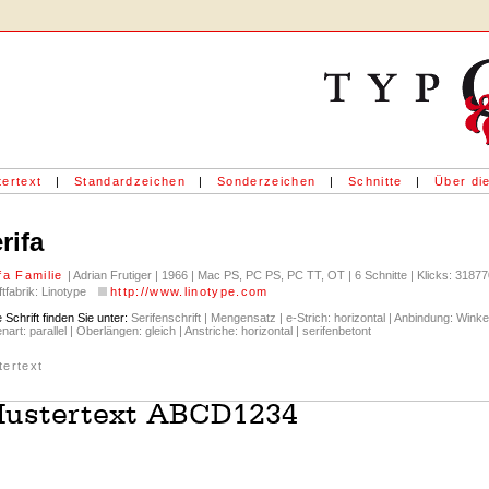
ertext
|
Standardzeichen
|
Sonderzeichen
|
Schnitte
|
Über die
rifa
fa Familie
| Adrian Frutiger | 1966 | Mac PS, PC PS, PC TT, OT | 6 Schnitte | Klicks: 3187
ftfabrik: Linotype
http://www.linotype.com
 Schrift finden Sie unter:
Serifenschrift | Mengensatz | e-Strich: horizontal | Anbindung: Winkel
enart: parallel | Oberlängen: gleich | Anstriche: horizontal | serifenbetont
tertext