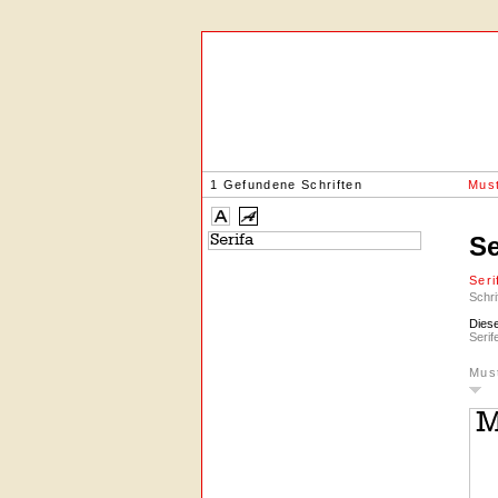
1 Gefundene Schriften
Must
Se
Seri
Schri
Diese
Serif
Mus