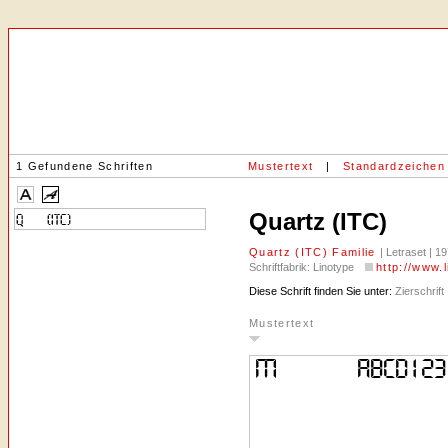
1 Gefundene Schriften
Mustertext
|
Standardzeichen
Quartz (ITC)
Quartz (ITC) Familie
| Letraset | 1
Schriftfabrik: Linotype
http://www.
Diese Schrift finden Sie unter:
Zierschrift |
Mustertext