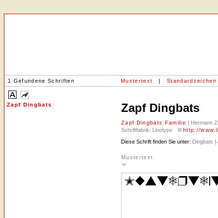
1 Gefundene Schriften
Mustertext
|
Standardzeichen
Zapf Dingbats
Zapf Dingbats
Zapf Dingbats Familie
| Hermann Za
Schriftfabrik: Linotype
http://www.
Diese Schrift finden Sie unter:
Dingbats |
Mustertext