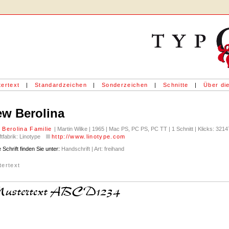
ertext
|
Standardzeichen
|
Sonderzeichen
|
Schnitte
|
Über die
w Berolina
 Berolina Familie
| Martin Wilke | 1965 | Mac PS, PC PS, PC TT | 1 Schnitt | Klicks: 321
ftfabrik: Linotype
http://www.linotype.com
 Schrift finden Sie unter:
Handschrift | Art: freihand
tertext