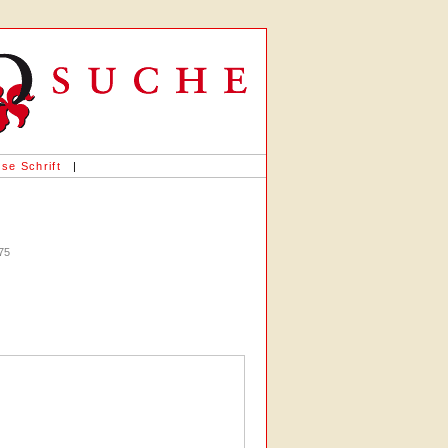
se Schrift
|
475