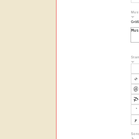
Must
Größ
Sta
Son