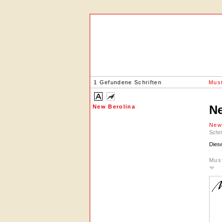
1 Gefundene Schriften
Must
Ne
New Berolina
New
Schri
Diese
Mus