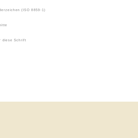
derzeichen (ISO 8859-1)
itte
 diese Schrift