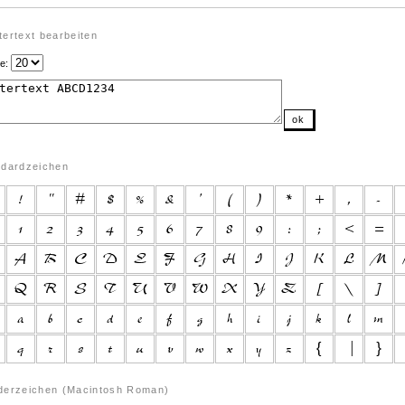
ertext bearbeiten
e:
ok
ndardzeichen
derzeichen (Macintosh Roman)