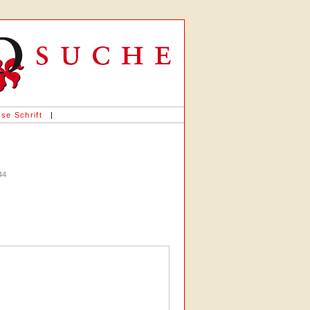
se Schrift
|
44