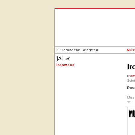
1 Gefundene Schriften
Must
I
Ironwood
Iro
Schri
Diese
Mus