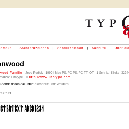
ertext
|
Standardzeichen
|
Sonderzeichen
|
Schnitte
|
Über die
ronwood
nwood Familie
| Joey Redick | 1990 | Mac PS, PC PS, PC TT, OT | 1 Schnitt | Klicks: 3224
ftfabrik: Linotype
http://www.linotype.com
 Schrift finden Sie unter:
Zierschrift | Art: Western
tertext