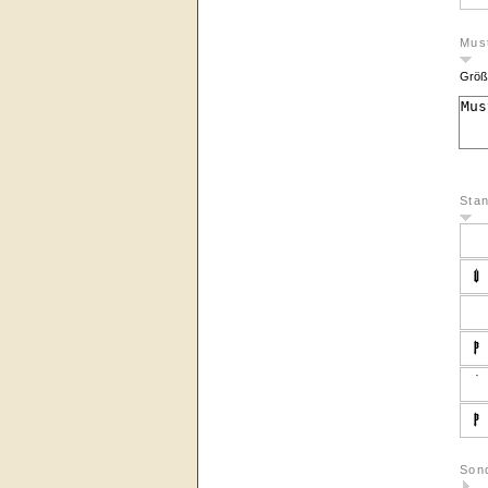
Must
Größ
Sta
Son