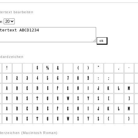
ertext bearbeiten
e:
ok
ndardzeichen
derzeichen (Macintosh Roman)