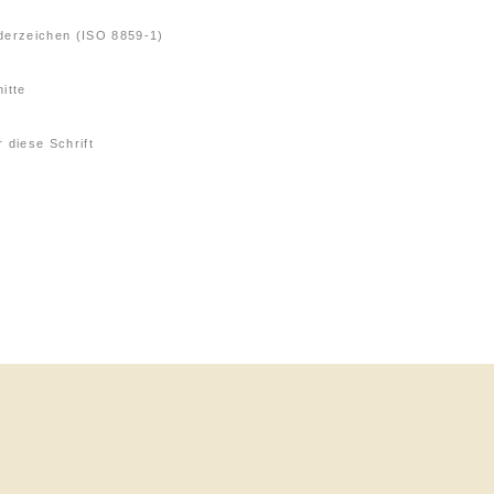
derzeichen (ISO 8859-1)
itte
 diese Schrift