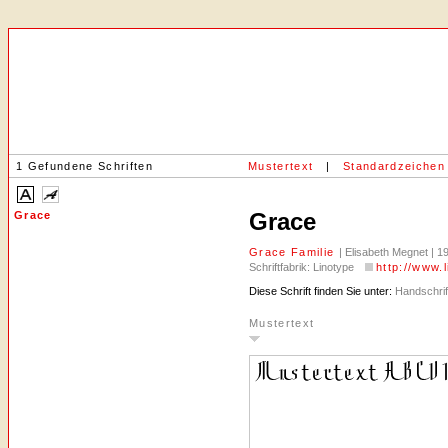
1 Gefundene Schriften
Mustertext
|
Standardzeichen
Grace
Grace
Grace Familie
| Elisabeth Megnet | 1
Schriftfabrik: Linotype
http://www.
Diese Schrift finden Sie unter:
Handschrift
Mustertext