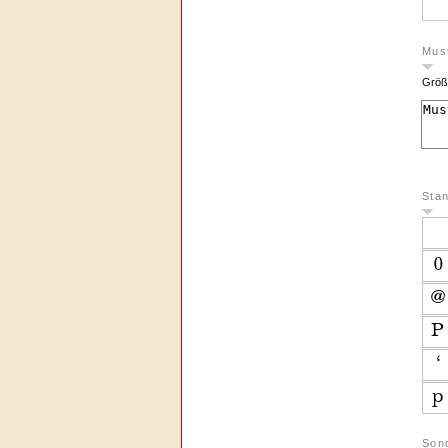
Must
Größ
Sta
Son