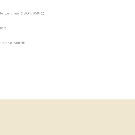
derzeichen (ISO 8859-1)
itte
 diese Schrift