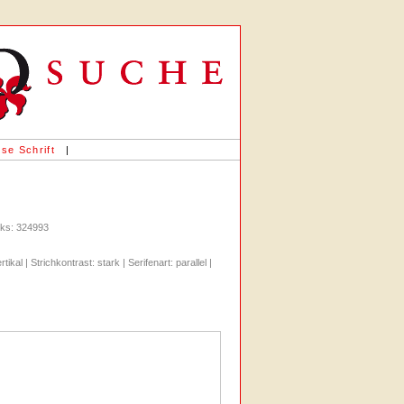
se Schrift
|
icks: 324993
ikal | Strichkontrast: stark | Serifenart: parallel |