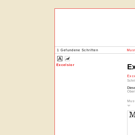
1 Gefundene Schriften
Must
Ex
Excelsior
Exce
Schri
Diese
Oberl
Mus