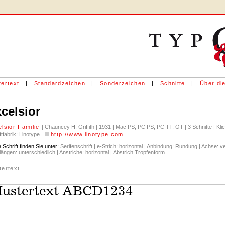
ertext
|
Standardzeichen
|
Sonderzeichen
|
Schnitte
|
Über die
celsior
lsior Familie
| Chauncey H. Griffith | 1931 | Mac PS, PC PS, PC TT, OT | 3 Schnitte | Kl
ftfabrik: Linotype
http://www.linotype.com
 Schrift finden Sie unter:
Serifenschrift | e-Strich: horizontal | Anbindung: Rundung | Achse: vert
ängen: unterschiedlich | Anstriche: horizontal | Abstrich Tropfenform
tertext