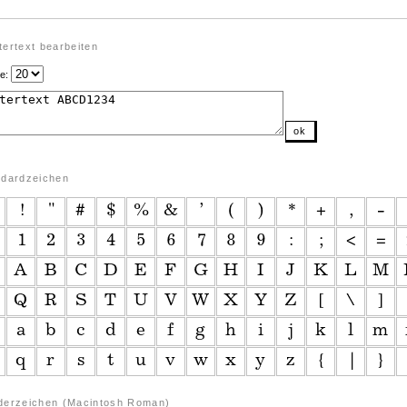
ertext bearbeiten
e:
ok
ndardzeichen
derzeichen (Macintosh Roman)