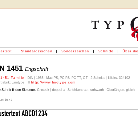
ertext
|
Standardzeichen
|
Sonderzeichen
|
Schnitte
|
Über die
IN 1451
Engschrift
 1451 Familie
| DIN | 1936 | Mac PS, PC PS, PC TT, OT | 2 Schnitte | Klicks: 324102
ftfabrik: Linotype
http://www.linotype.com
 Schrift finden Sie unter:
Grotesk | doppel a | Strichkontrast: schwach | Oberlängen: gleich
tertext