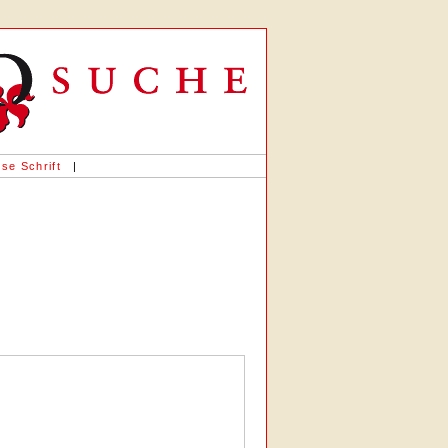
se Schrift
|