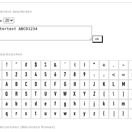
ertext bearbeiten
e:
ok
ndardzeichen
derzeichen (Macintosh Roman)