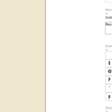
Must
Größ
Sta
Son