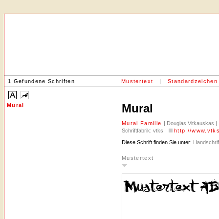
1 Gefundene Schriften
Mustertext
|
Standardzeichen
Mural
Mural
Mural Familie
| Douglas Vitkauskas | 
Schriftfabrik: vtks
http://www.vtk
Diese Schrift finden Sie unter:
Handschrift
Mustertext