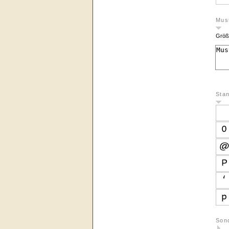
Must
Größ
Sta
Son