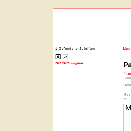
1 Gefundene Schriften
Must
P
Pandera
Regular
Pan
Schri
Diese
Mus