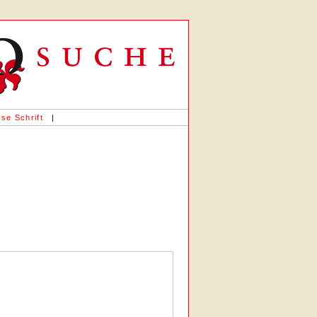
«
se Schrift
|