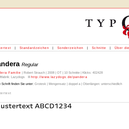
ertext
|
Standardzeichen
|
Sonderzeichen
|
Schnitte
|
Über die
andera
Regular
dera Familie
| Robert Strauch | 2008 | OT | 10 Schnitte | Klicks: 402428
ftfabrik: Lazydogs
http://www.lazydogs.de/pandera
 Schrift finden Sie unter:
Grotesk | Mengensatz | doppel a | Oberlängen: unterschiedlich
tertext