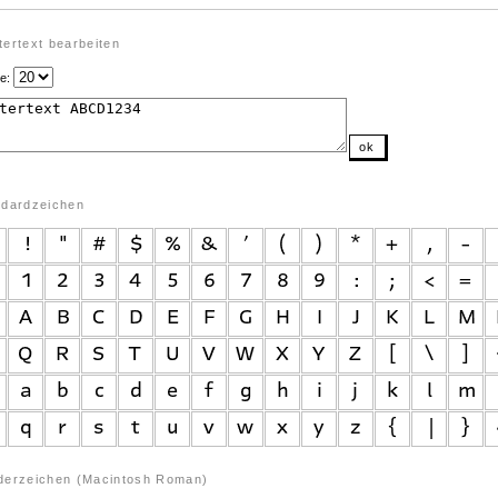
ertext bearbeiten
e:
ok
ndardzeichen
derzeichen (Macintosh Roman)