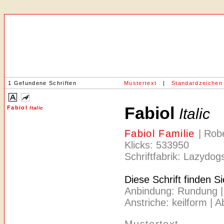
1 Gefundene Schriften
Mustertext
|
Standardzeichen
Fabiol
Fabiol
Italic
Italic
Fabiol Familie
| Rob
Klicks: 533950
Schriftfabrik: Lazydo
Diese Schrift finden S
Anbindung: Rundung | A
Anstriche: keilform | 