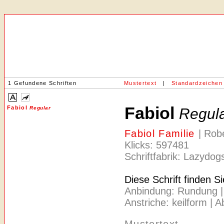
1 Gefundene Schriften
Mustertext
|
Standardzeichen
Fabiol
Fabiol
Regular
Regul
Fabiol Familie
| Rob
Klicks: 597481
Schriftfabrik: Lazydo
Diese Schrift finden S
Anbindung: Rundung | A
Anstriche: keilform | 